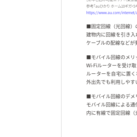
参考「auひかり ホーム10ギガ・5ギ
https://www.au.com/internet/
■固定回線（光回線）
建物内に回線を引き入
ケーブルの配線などが
■モバイル回線のメリ
Wi-Fiルーターを
ルーターを自宅に置く
外出先でも利用しやす
■モバイル回線のデメ
モバイル回線による通
内に有線で固定回線（