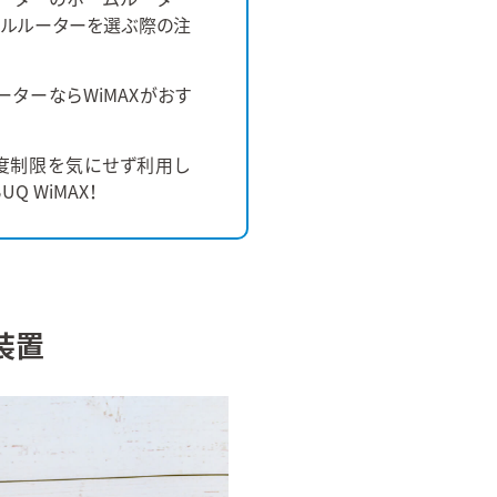
イルルーターを選ぶ際の注
iルーターならWiMAXがおす
度制限を気にせず利用し
Q WiMAX！
装置