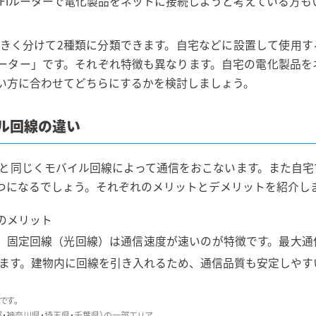
i-Fiルーターで電化製品をネットに接続しようと考えている方
ーは大きく分けて2種類に分類できます。自宅などに設置して使用
ーター」です。それぞれ特徴も異なります。自宅の電化製品を
い方に合わせてどちらにするかを検討しましょう。
ル回線の違い
スマホと同じくモバイル回線によって通信をおこないます。また自
つになるでしょう。それぞれのメリットとデメリットを紹介し
のメリット
、固定回線（光回線）は通信速度が速いのが特徴です。最大通信速
ます。建物内に回線を引き入れるため、通信品質も安定しやす
です。
都・神奈川県・埼玉県・千葉県）の一部エリア