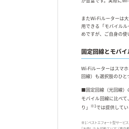
が豊富です。実際にW
またWi-Fiルータ
用できる「モバイルル
めですが、ご自身の使
固定回線とモバイ
Wi-Fiルーターは
回線）も選択肢のひと
■固定回線（光回線）
モバイル回線に比べて
※1
り」
では提供してい
※1：ベストエフォート型サービス
［お申し込み可能エリア：（東京