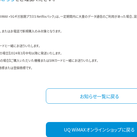
S」「WiMAX +5Gギガ放題プラスS Netflixパック」は、一定期間内に大量のデータ通信のご利用があった
利用、またはお電話で新規購入のみ対象となります。
ードと一緒にお送りいたします。
みの場合】2024年3月中旬以降に発送いたします。​
込みの場合】ご購入いただいた機種またはSIMカードと一緒にお送りいたします。
商標または登録商標です。
お知らせ一覧に戻る
UQ WiMAXオンラインショップに戻る