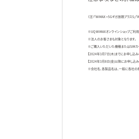
（注）「WiMAX +5Gギガ放題プラス
※UQ WiMAXオンラインショップご
※法人のお客さまも対象となります。
※ご購入いただいた機種またはSIMカ
【2024年3月7日(木)までにお申し込
【2024年3月8日(金)以降にお申し
※会社名、各製品名は、一般に各社の